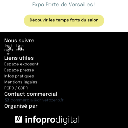
Expo Porte de Versailles !
Découvir les temps forts du salon
Nous suivre
Inst
Link
agra
edin
m
Liens utiles
Espace exposant
Espace presse
Infos pratiques
Mentions légales
RGPD / GDPR
Contact commercial
commercial@drivetozero.fr
Organisé par